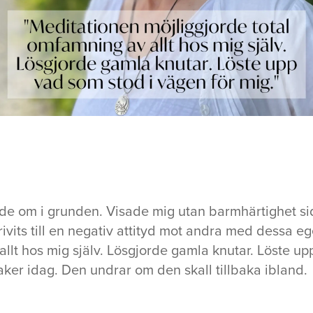
ade om i grunden. Visade mig utan barmhärtighet si
vits till en negativ attityd mot andra med dessa e
allt hos mig själv. Lösgjorde gamla knutar. Löste up
aker idag. Den undrar om den skall tillbaka ibland.