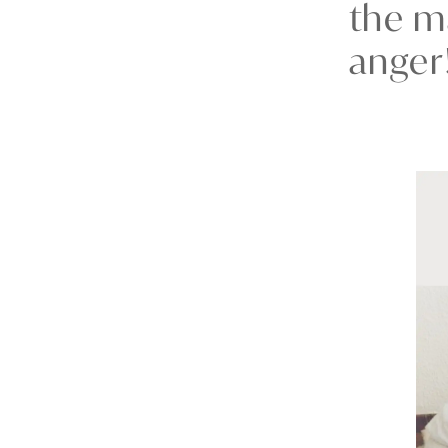
the m
anger