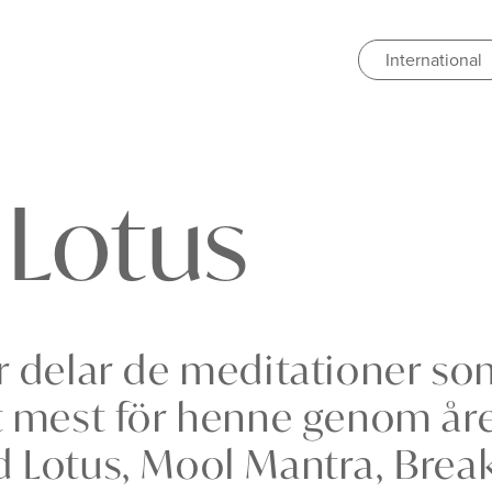
International
Lotus
r delar de meditationer s
t mest för henne genom år
 Lotus, Mool Mantra, Brea