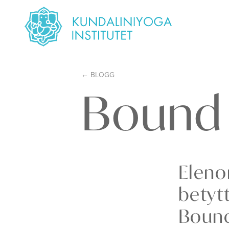
BLOGG
Bound 
Eleno
betyt
Bound