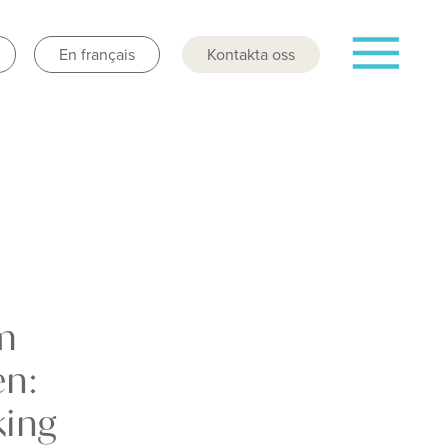
En français
Kontakta oss
om
en:
king