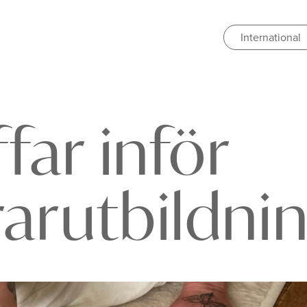
International
ffar inför
rarutbildni