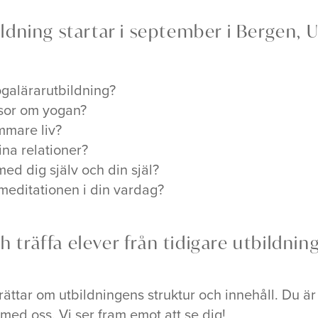
ildning startar i september i Bergen,
ogalärarutbildning?
ssor om yogan?
mmare liv?
ina relationer?
med dig själv och din själ?
meditationen i din vardag?
 träffa elever från tidigare utbildning
rättar om utbildningens struktur och innehåll. Du ä
med oss. Vi ser fram emot att se dig!