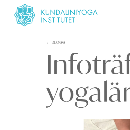
BLOGG
Infoträ
yogalä