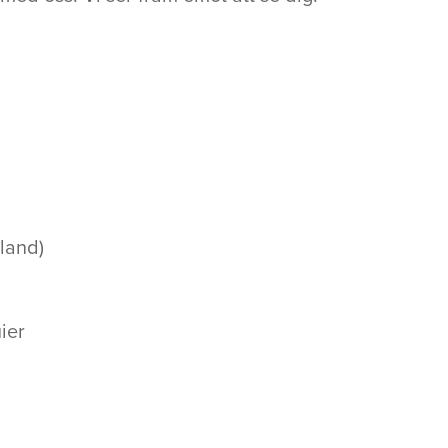
nland)
ier