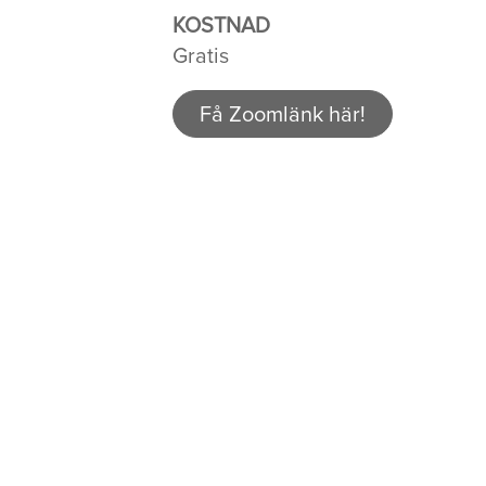
KOSTNAD
Gratis
Få Zoomlänk här!