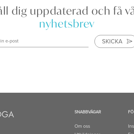
ll dig uppdaterad och få v
nyhetsbrev
SKICKA
SNABBVÄGAR
FÖ
Om oss
In