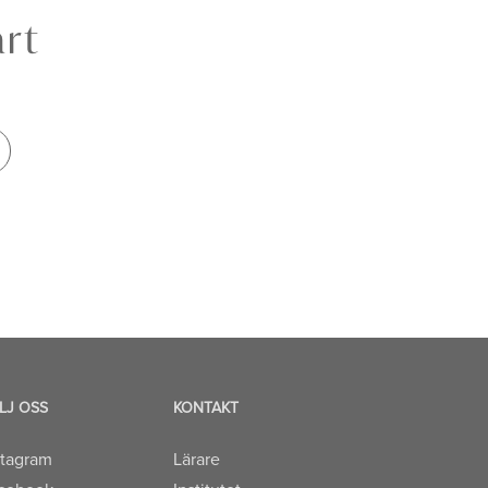
årt
LJ OSS
KONTAKT
stagram
Lärare