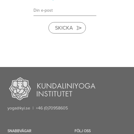
SKICKA
yoga@kyi.se
| +46 (0)70958605
SNABBVÄGAR
FÖLJ OSS