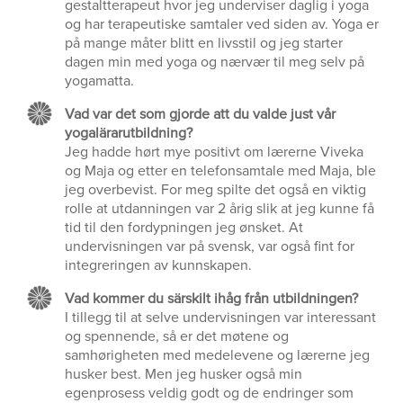
gestaltterapeut hvor jeg underviser daglig i yoga
og har terapeutiske samtaler ved siden av. Yoga er
på mange måter blitt en livsstil og jeg starter
dagen min med yoga og nærvær til meg selv på
yogamatta.
Vad var det som gjorde att du valde just vår
yogalärarutbildning?
Jeg hadde hørt mye positivt om lærerne Viveka
og Maja og etter en telefonsamtale med Maja, ble
jeg overbevist. For meg spilte det også en viktig
rolle at utdanningen var 2 årig slik at jeg kunne få
tid til den fordypningen jeg ønsket. At
undervisningen var på svensk, var også fint for
integreringen av kunnskapen.
Vad kommer du särskilt ihåg från utbildningen?
I tillegg til at selve undervisningen var interessant
og spennende, så er det møtene og
samhørigheten med medelevene og lærerne jeg
husker best. Men jeg husker også min
egenprosess veldig godt og de endringer som