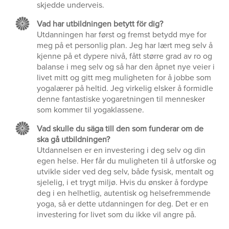
skjedde underveis.
Vad har utbildningen betytt för dig?
Utdanningen har først og fremst betydd mye for
meg på et personlig plan. Jeg har lært meg selv å
kjenne på et dypere nivå, fått større grad av ro og
balanse i meg selv og så har den åpnet nye veier i
livet mitt og gitt meg muligheten for å jobbe som
yogalærer på heltid. Jeg virkelig elsker å formidle
denne fantastiske yogaretningen til mennesker
som kommer til yogaklassene.
Vad skulle du säga till den som funderar om de
ska gå utbildningen?
Utdannelsen er en investering i deg selv og din
egen helse. Her får du muligheten til å utforske og
utvikle sider ved deg selv, både fysisk, mentalt og
sjelelig, i et trygt miljø. Hvis du ønsker å fordype
deg i en helhetlig, autentisk og helsefremmende
yoga, så er dette utdanningen for deg. Det er en
investering for livet som du ikke vil angre på.