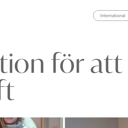
International
ion för att 
ft