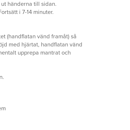
 ut händerna till sidan.
Fortsätt i 7-14 minuter.
ket (handflatan vänd framåt) så
höjd med hjärtat, handflatan vänd
u mentalt upprepa mantrat och
n.
dem