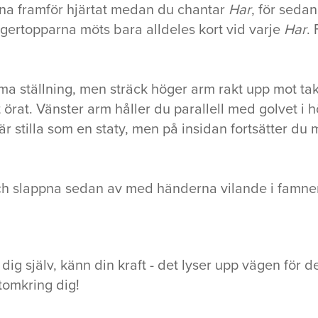
na framför hjärtat medan du chantar
Har
, för sedan
gertopparna möts bara alldeles kort vid varje
Har
. 
mma ställning, men sträck höger arm rakt upp mot ta
örat. Vänster arm håller du parallell med golvet i 
u är stilla som en staty, men på insidan fortsätter d
ch slappna sedan av med händerna vilande i famne
 dig själv, känn din kraft - det lyser upp vägen för 
tomkring dig!