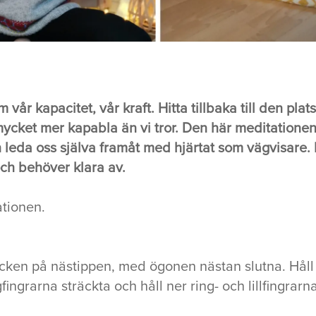
r kapacitet, vår kraft. Hitta tillbaka till den plats i
 mycket mer kapabla än vi tror. Den här meditationen
 leda oss själva framåt med hjärtat som vägvisare. 
och behöver klara av.
ationen.
 Blicken på nästippen, med ögonen nästan slutna. Hål
ingrarna sträckta och håll ner ring- och lillfingra