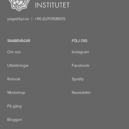
yoga@kyi.se
| +46 (0)70958605
SNABBVÄGAR
FÖLJ OSS
Om oss
Instagram
Utbildningar
Facebook
Retreat
Spotify
Workshop
Newsletter
På gång
Bloggen