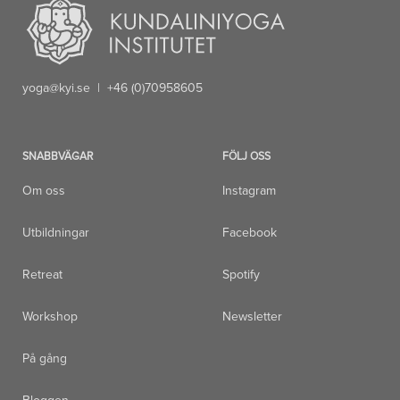
yoga@kyi.se
| +46 (0)70958605
SNABBVÄGAR
FÖLJ OSS
Om oss
Instagram
Utbildningar
Facebook
Retreat
Spotify
Workshop
Newsletter
På gång