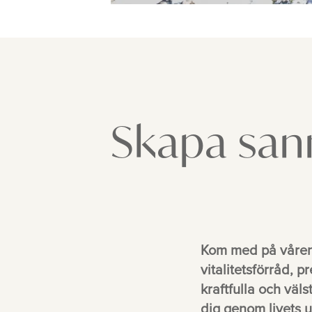
Skapa sann v
Kom med på vårens 
vitalitetsförråd, 
kraftfulla och väl
dig genom livets u