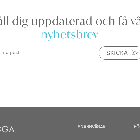
ll dig uppdaterad och få v
nyhetsbrev
SKICKA
SNABBVÄGAR
FÖ