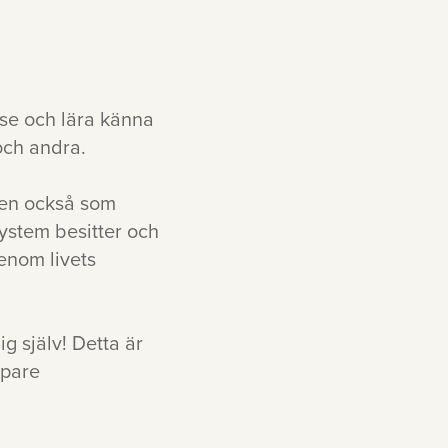
 se och lära känna
 och andra.
men också som
system besitter och
enom livets
g själv! Detta är
upare