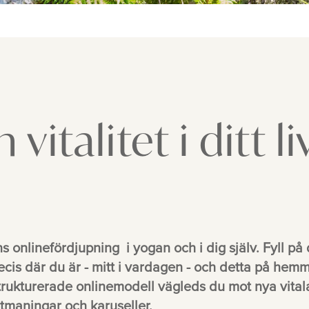
italitet i ditt li
onlinefördjupning i yogan och i dig själv. Fyll på d
precis där du är - mitt i vardagen - och detta på he
strukturerade onlinemodell vägleds du mot nya vital
tmaningar och karuseller.