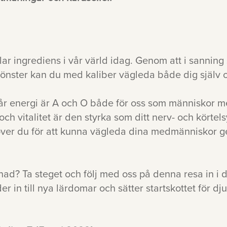
klar ingrediens i vår värld idag. Genom att i sanning
önster kan du med kaliber vägleda både dig själv
år energi är A och O både för oss som människor 
och vitalitet är den styrka som ditt nerv- och körtel
ver du för att kunna vägleda dina medmänniskor g
d? Ta steget och följ med oss på denna resa in i di
r in till nya lärdomar och sätter startskottet för dj