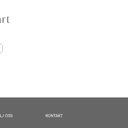
årt
LJ OSS
KONTAKT