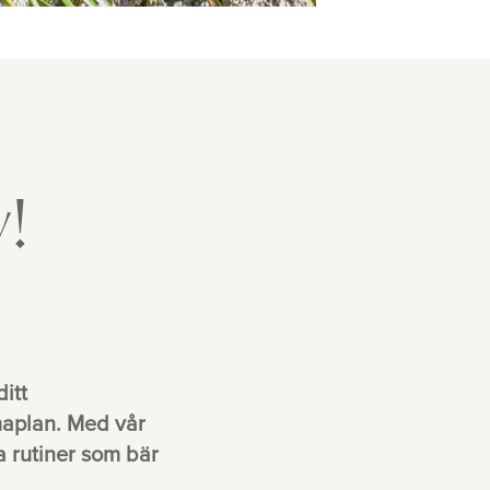
v!
itt
mmaplan. Med vår
a rutiner som bär