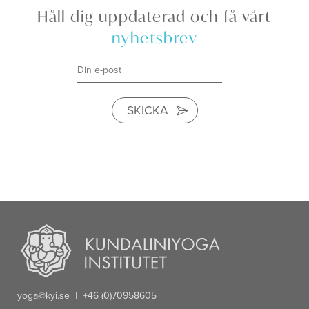
Håll dig uppdaterad och få vårt
nyhetsbrev
SKICKA
yoga@kyi.se
| +46 (0)70958605