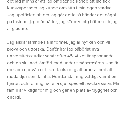
det jag minns är att jag omgående kände att jag fick
kunskaper som jag kunde omsätta i min egen vardag.
Jag upptäckte att om jag gör detta så händer det något
på insidan, jag mår bättre, jag känner mig bättre och jag
är gladare.
Jag älskar lärande i alla former, jag är nyfiken och vill
prova och utforska. Därför har jag påbörjat nya
universitetsstudier såhär efter 45, vilket är spännande
och en skillnad jämfört med under småbarnsåren. Jag är
en sann djurvän och kan tänka mig att arbeta med att
rädda djur som far illa. Hundar står mig väldigt varmt om
hjärtat och för mig har alla djur speciellt vackra själar. Min
familj är viktiga för mig och ger en plats av trygghet och
energi.