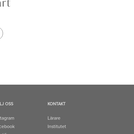
årt
LJ OSS
KONTAKT
stagram
Lärare
cebook
Institutet