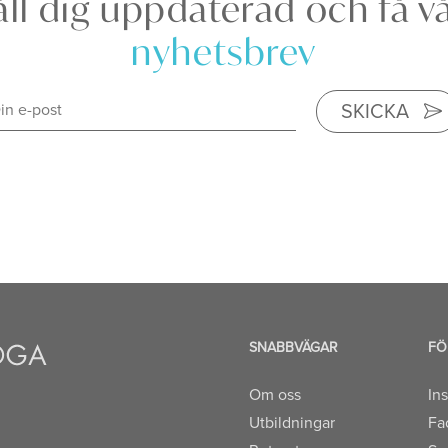
ll dig uppdaterad och få v
nyhetsbrev
SKICKA
SNABBVÄGAR
FÖ
Om oss
In
Utbildningar
Fa