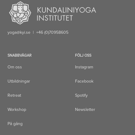
yoga@kyi.se
| +46 (0)70958605
SNABBVÄGAR
FÖLJ OSS
Om oss
Instagram
Utbildningar
Facebook
Retreat
Spotify
Workshop
Newsletter
På gång