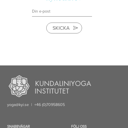
SKICKA
yoga@kyi.se
| +46 (0)70958605
SNABBVÄGAR
FÖLJ OSS