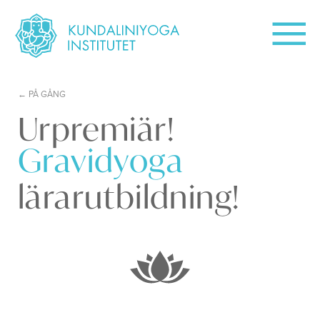
PÅ GÅNG
Urpremiär!
Gravidyoga
lärarutbildning!