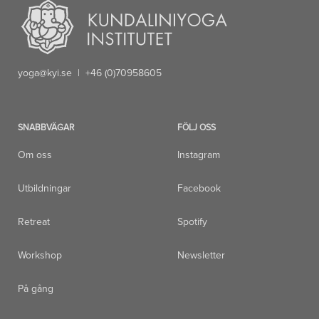
yoga@kyi.se
| +46 (0)70958605
SNABBVÄGAR
FÖLJ OSS
Om oss
Instagram
Utbildningar
Facebook
Retreat
Spotify
Workshop
Newsletter
På gång