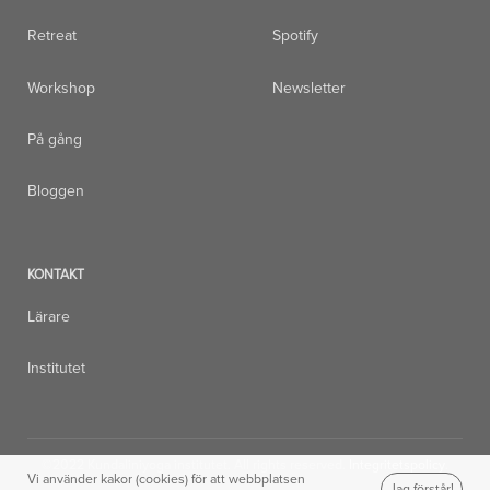
Retreat
Spotify
Workshop
Newsletter
På gång
Bloggen
KONTAKT
Lärare
Institutet
©2022 Kundaliniyoga institutet. All rights reserved.
Integritetspolicy
.
Vi använder kakor (cookies) för att webbplatsen
Jag förstår!