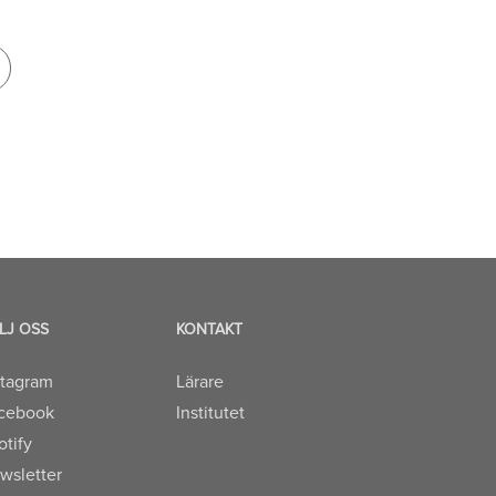
LJ OSS
KONTAKT
stagram
Lärare
cebook
Institutet
otify
wsletter