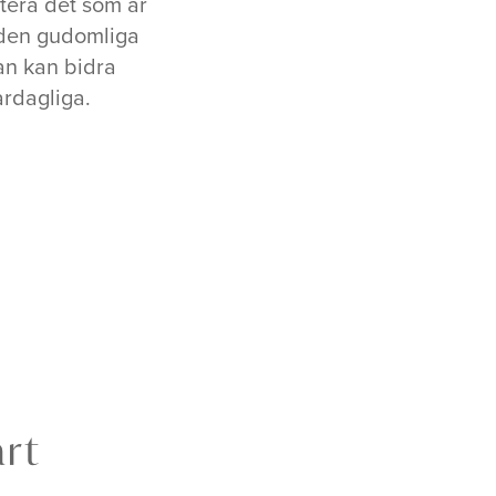
ptera det som är
a den gudomliga
an kan bidra
ardagliga.
årt