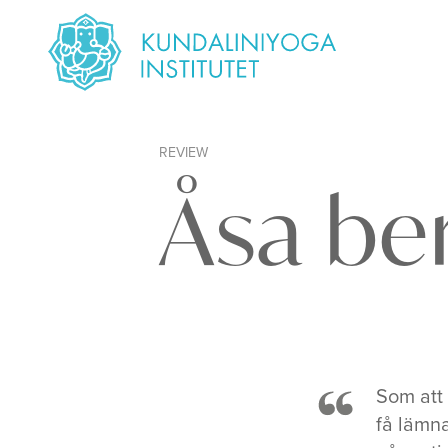
REVIEW
Åsa be
Som att 
få lämna