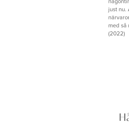
någontin
just nu.
närvaro
med så m
(2022)
Hå