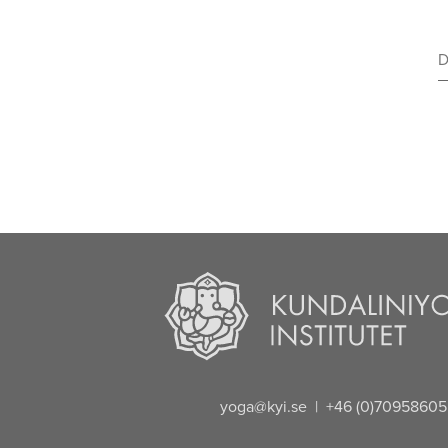
yoga@kyi.se
| +46 (0)70958605