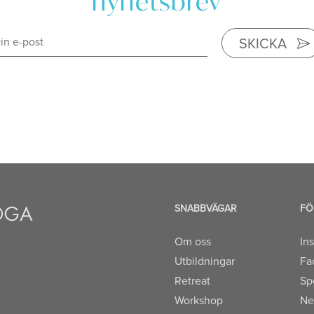
nyhetsbrev
SKICKA
SNABBVÄGAR
FÖ
Om oss
In
Utbildningar
Fa
Retreat
Sp
Workshop
Ne