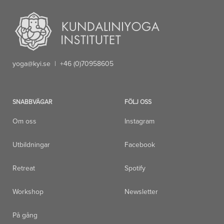
yoga@kyi.se
| +46 (0)70958605
SNABBVÄGAR
FÖLJ OSS
Om oss
Instagram
Utbildningar
Facebook
Retreat
Spotify
Workshop
Newsletter
På gång