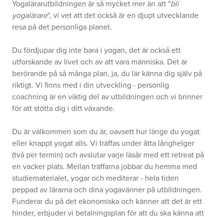
Yogalärarutbildningen är så mycket mer än att "
bli
yogalärare
", vi vet att det också är en djupt utvecklande
resa på det personliga planet.
Du fördjupar dig inte bara i yogan, det är också ett
utforskande av livet och av att vara människa. Det är
berörande på så många plan, ja, du lär känna dig själv på
riktigt. Vi finns med i din utveckling - personlig
coachning är en viktig del av utbildningen och vi brinner
för att stötta dig i ditt växande.
Du är välkommen som du är, oavsett hur länge du yogat
eller knappt yogat alls. Vi träffas under åtta långhelger
(två per termin) och avslutar varje läsår med ett retreat på
en vacker plats. Mellan träffarna jobbar du hemma med
studiematerialet, yogar och mediterar - hela tiden
peppad av lärarna och dina yogavänner på utbildningen.
Funderar du på det ekonomiska och känner att det är ett
hinder, erbjuder vi betalningsplan för att du ska känna att