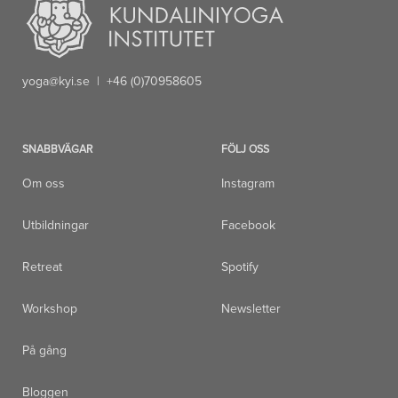
yoga@kyi.se
| +46 (0)70958605
SNABBVÄGAR
FÖLJ OSS
Om oss
Instagram
Utbildningar
Facebook
Retreat
Spotify
Workshop
Newsletter
På gång
Bloggen