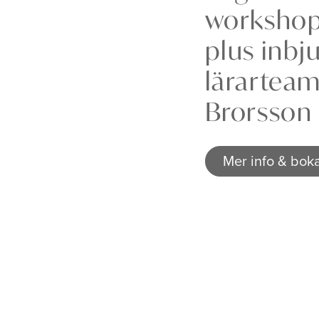
workshop 
plus inbj
lärarteam
Brorsson 
Mer info & bok