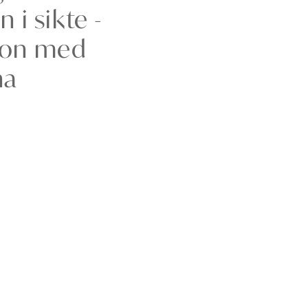
i sikte -
tion med
na