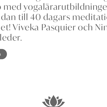
med yogalärarutbildningen 
udan till 40 dagars medita
et! Viveka Pasquier och Ni
leder.
a