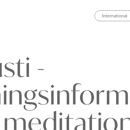
International
sti -
ningsinform
 meditation