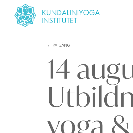
PÅ GÅNG
14 augu
Utbild
yoga &