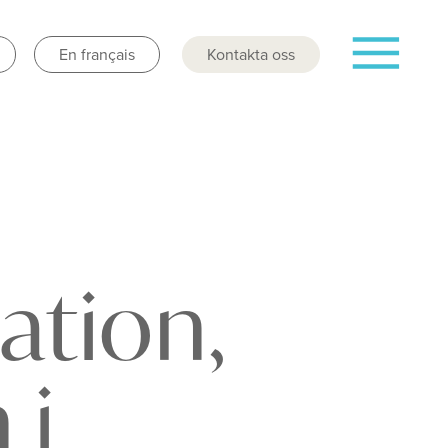
En français
Kontakta oss
ation,
 i