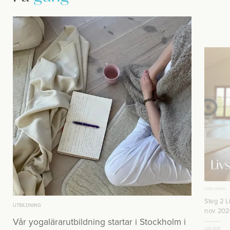
UTBILDNING
Steg 2 Li
UTBILDNING
nov 202
Vår yogalärarutbildning startar i Stockholm i
LÄS MER