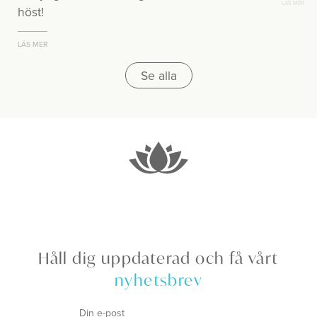
LÄS MER
höst!
LÄS MER
Se alla
Håll dig uppdaterad och få vårt
nyhetsbrev