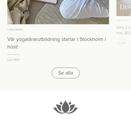
UTBILDNING
Steg 2 Li
UTBILDNING
nov 202
Vår yogalärarutbildning startar i Stockholm i
LÄS MER
höst!
LÄS MER
Se alla