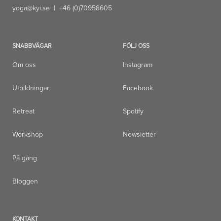
yoga@kyi.se
| +46 (0)70958605
SNABBVÄGAR
FÖLJ OSS
Om oss
Instagram
Utbildningar
Facebook
Retreat
Spotify
Workshop
Newsletter
På gång
Bloggen
KONTAKT