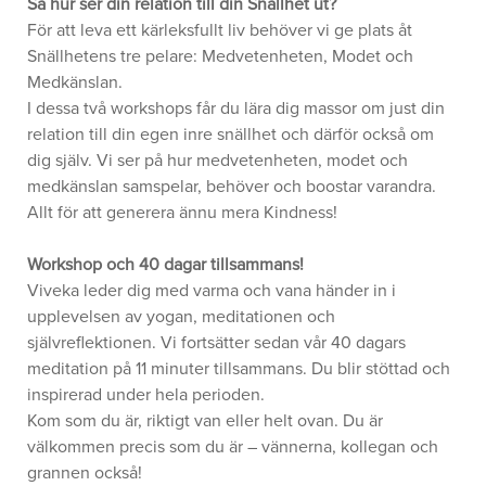
Så hur ser din relation till din Snällhet ut?
För att leva ett kärleksfullt liv behöver vi ge plats åt
Snällhetens tre pelare: Medvetenheten, Modet och
Medkänslan.
I dessa två workshops får du lära dig massor om just din
relation till din egen inre snällhet och därför också om
dig själv. Vi ser på hur medvetenheten, modet och
medkänslan samspelar, behöver och boostar varandra.
Allt för att generera ännu mera Kindness!
Workshop och 40 dagar tillsammans!
Viveka leder dig med varma och vana händer in i
upplevelsen av yogan, meditationen och
självreflektionen. Vi fortsätter sedan vår 40 dagars
meditation på 11 minuter tillsammans. Du blir stöttad och
inspirerad under hela perioden.
Kom som du är, riktigt van eller helt ovan. Du är
välkommen precis som du är – vännerna, kollegan och
grannen också!