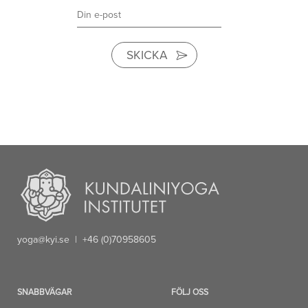
SKICKA
yoga@kyi.se
| +46 (0)70958605
SNABBVÄGAR
FÖLJ OSS