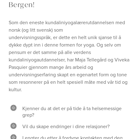
Bergen!
Som den eneste kundaliniyogalærerutdannelsen med
norsk (og litt svensk) som
undervisningsspråk, er dette en helt unik sjanse til å
dykke dypt inn i denne formen for yoga. Og selv om
pensum er det samme på alle verdens
kundaliniyogautdannelser, har Maja Tellegård og Viveka
Pasquier gjennom mange års arbeid og
undervisningserfaring skapt en egenartet form og tone
som resonnerer på en helt spesiell måte med vår tid og
kultur.
Kjenner du at det er på tide å ta helsemessige
grep?
Vil du skape endringer i dine relasjoner?
Lengter du etter å fordype kontakten med deg