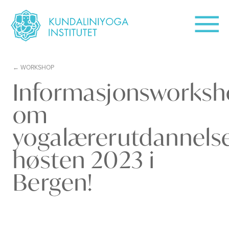
WORKSHOP
Informasjonsworks
om
yogalærerutdannels
høsten 2023 i
Bergen!